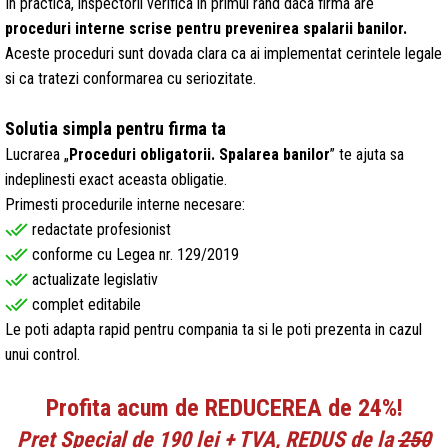
In practica, inspectorii verifica in primul rand daca firma are
proceduri interne scrise pentru prevenirea spalarii banilor.
Aceste proceduri sunt dovada clara ca ai implementat cerintele legale
si ca tratezi conformarea cu seriozitate.
Solutia simpla pentru firma ta
Lucrarea „
Proceduri obligatorii. Spalarea banilor
” te ajuta sa
indeplinesti exact aceasta obligatie.
Primesti procedurile interne necesare:
done_all
redactate profesionist
done_all
conforme cu Legea nr. 129/2019
done_all
actualizate legislativ
done_all
complet editabile
Le poti adapta rapid pentru compania ta si le poti prezenta in cazul
unui control.
Profita acum de REDUCEREA de 24%!
Pret Special de 190 lei + TVA, REDUS de la
250