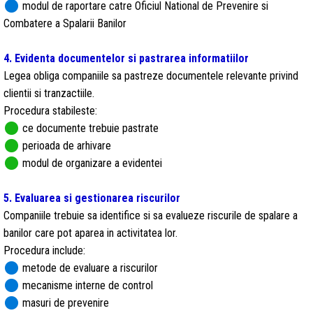
circle
modul de raportare catre Oficiul National de Prevenire si
Combatere a Spalarii Banilor
4. Evidenta documentelor si pastrarea informatiilor
Legea obliga companiile sa pastreze documentele relevante privind
clientii si tranzactiile.
Procedura stabileste:
circle
ce documente trebuie pastrate
circle
perioada de arhivare
circle
modul de organizare a evidentei
5. Evaluarea si gestionarea riscurilor
Companiile trebuie sa identifice si sa evalueze riscurile de spalare a
banilor care pot aparea in activitatea lor.
Procedura include:
circle
metode de evaluare a riscurilor
circle
mecanisme interne de control
circle
masuri de prevenire