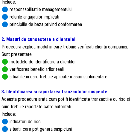
Include:
circle
responsabilitatile managementului
circle
rolurile angajatilor implicati
circle
principiile de baza privind conformarea
2. Masuri de cunoastere a clientelei
Procedura explica modul in care trebuie verificati clientii companiei.
Sunt prezentate:
circle
metodele de identificare a clientilor
circle
verificarea beneficiarilor reali
circle
situatiile in care trebuie aplicate masuri suplimentare
3. Identificarea si raportarea tranzactiilor suspecte
Aceasta procedura arata cum pot fi identificate tranzactiile cu risc si
cum trebuie raportate catre autoritati.
Include:
circle
indicatori de risc
circle
situatii care pot genera suspiciuni