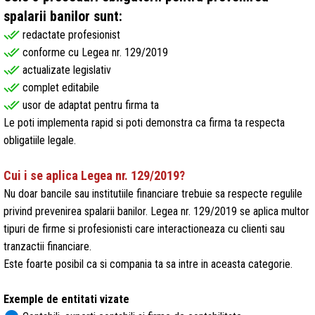
spalarii banilor sunt:
done_all
redactate profesionist
done_all
conforme cu Legea nr. 129/2019
done_all
actualizate legislativ
done_all
complet editabile
done_all
usor de adaptat pentru firma ta
Le poti implementa rapid si poti demonstra ca firma ta respecta
obligatiile legale.
Cui i se aplica Legea nr. 129/2019?
Nu doar bancile sau institutiile financiare trebuie sa respecte regulile
privind prevenirea spalarii banilor. Legea nr. 129/2019 se aplica multor
tipuri de firme si profesionisti care interactioneaza cu clienti sau
tranzactii financiare.
Este foarte posibil ca si compania ta sa intre in aceasta categorie.
Exemple de entitati vizate