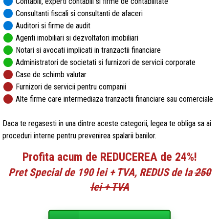
circle
Contabili, experti contabili si firme de contabilitate
circle
Consultanti fiscali si consultanti de afaceri
circle
Auditori si firme de audit
circle
Agenti imobiliari si dezvoltatori imobiliari
circle
Notari si avocati implicati in tranzactii financiare
circle
Administratori de societati si furnizori de servicii corporate
circle
Case de schimb valutar
circle
Furnizori de servicii pentru companii
circle
Alte firme care intermediaza tranzactii financiare sau comerciale
Daca te regasesti in una dintre aceste categorii, legea te obliga sa ai
proceduri interne pentru prevenirea spalarii banilor.
Profita acum de REDUCEREA de 24%!
Pret Special de 190 lei + TVA, REDUS de la
250
lei + TVA