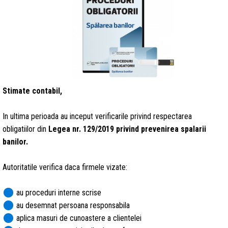
Stimate contabil,
In ultima perioada au inceput verificarile privind respectarea
obligatiilor din
Legea nr. 129/2019 privind prevenirea spalarii
banilor.
Autoritatile verifica daca firmele vizate:
circle
au proceduri interne scrise
circle
au desemnat persoana responsabila
circle
aplica masuri de cunoastere a clientelei